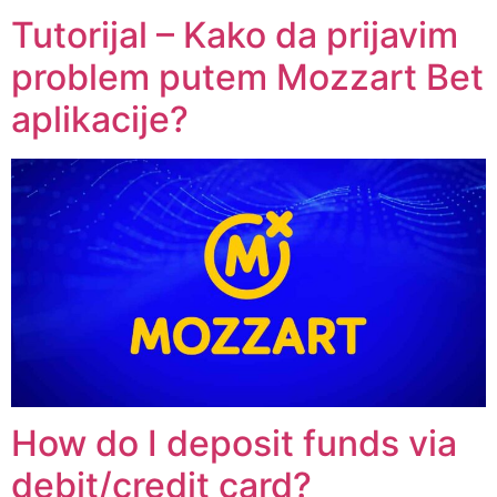
Tutorijal – Kako da prijavim
problem putem Mozzart Bet
aplikacije?
How do I deposit funds via
debit/credit card?